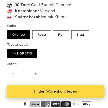
30 Tage
Geld-Zurück-Garantie
Kostenloser
Versand
Später bezahlen
mit Klarna
Farbe
Orange
Rosa
Rot
Blau
Tagesangebot
1+1 GRATIS
Anzahl
Verringere
Erhöhe
die
die
Menge
Menge
für
für
In den Warenkorb legen
1+1
1+1
GRATIS
GRATIS
|
|