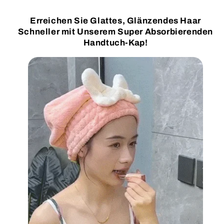
Super
Super
Absorbierendes
Absorbierendes
Erreichen Sie Glattes, Glänzendes Haar
Haar-
Haar-
Schneller mit Unserem Super Absorbierenden
Handtuch-
Handtuch-
Handtuch-Kap!
Kap
Kap