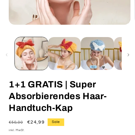
Medien
1
in
Modal
öffnen
1+1 GRATIS | Super
Absorbierendes Haar-
Handtuch-Kap
Normaler
Verkaufspreis
€24,99
Sale
€50,00
Preis
inkl. MwSt.