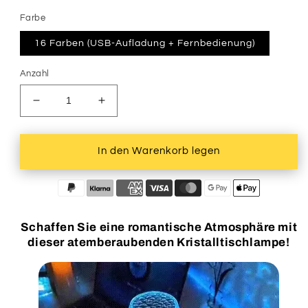
Farbe
16 Farben (USB-Aufladung + Fernbedienung)
Anzahl
Verringere
Erhöhe
die
die
Menge
Menge
für
für
In den Warenkorb legen
Elegante
Elegante
Kristalltischlampe
Kristalltischlampe
Schaffen Sie eine romantische Atmosphäre mit
dieser atemberaubenden Kristalltischlampe!