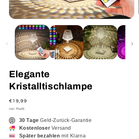
Medien
1
in
Modal
öffnen
Elegante
Kristalltischlampe
Normaler
€19,99
Preis
inkl. MwSt.
30 Tage
Geld-Zurück-Garantie
Kostenloser
Versand
Später bezahlen
mit Klarna