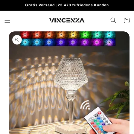
Direkt
Gratis Versand | 23.473 zufriedene Kunden
zum
Inhalt
Warenko
oduktinformationen
ringen